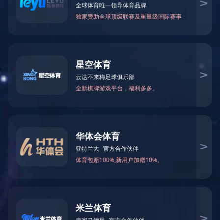
产品描述
·
Ground Anchors
上一篇：
CD-SP07