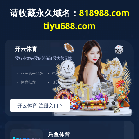
开云体育欢迎您！客服热线：0576-82728666-0
中文站
English
|
首页
>>
产品中心
>>
秋千
CD
·Gr