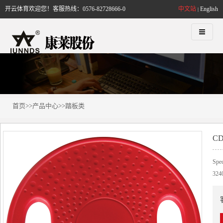
开云体育欢迎您！客服热线：0576-82728666-0
中文站
English
|
首页
>>
产品中心
>>
踏板类
CD
Spec
324