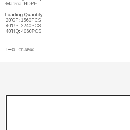
·Material:HDPE
Loading Quantity:
20'GP: 1560PCS
40'GP: 3240PCS
40'HQ: 4060PCS
上一篇：
CD-BB002