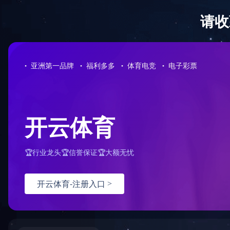
开云体育欢迎您！客服热线：0576-82728666-0